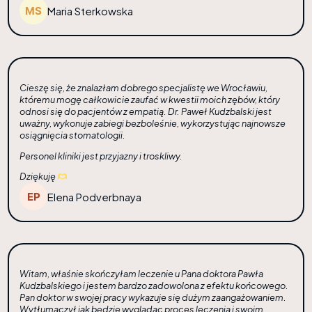
Maria Sterkowska
Cieszę się, że znalazłam dobrego specjalistę we Wrocławiu,
któremu mogę całkowicie zaufać w kwestii moich zębów, który
odnosi się do pacjentów z empatią. Dr. Paweł Kudzbalski jest
uważny, wykonuje zabiegi bezboleśnie, wykorzystując najnowsze
osiągnięcia stomatologii.
Personel kliniki jest przyjazny i troskliwy.
Dziękuję
Elena Podverbnaya
Witam, właśnie skończyłam leczenie u Pana doktora Pawła
Kudzbalskiego i jestem bardzo zadowolona z efektu końcowego.
Pan doktor w swojej pracy wykazuje się dużym zaangażowaniem.
Wytłumaczył jak będzie wyglądac proces leczenia i swoim