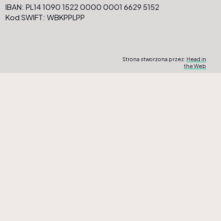
IBAN: PL14 1090 1522 0000 0001 6629 5152
Kod SWIFT: WBKPPLPP
Strona stworzona przez:
Head in
the Web