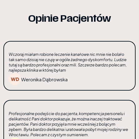
Opinie Pacjentów
Wczoraj miałam robione leczenie kanałowe nic mnie nie bolało
tak samo dzisiaj nie czuję w ogóle żadnego dyskomfortu. Ludzie
tutaj są bardzo profesjonalni oraz mili. Szczerze bardzo polecam,
najlepsza klinika w której byłam
Weronika Dąbrowska
Profesjonalne podejście do pacjenta, kompetencja personelu i
delikatność Pani doktor pokazuje, że można inaczej traktować
pacjentów. Pani doktor przyjęła mnie wcześniej z bolącym
zębem. Była bardzo delikatna i uratowała pobyt mojej rodziny we
Wrocławiu. Polecam z czystym sumieniem.