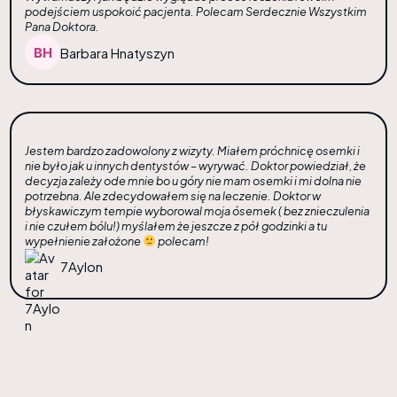
podejściem uspokoić pacjenta. Polecam Serdecznie Wszystkim
Pana Doktora.
Barbara Hnatyszyn
Jestem bardzo zadowolony z wizyty. Miałem próchnicę osemki i
nie było jak u innych dentystów – wyrywać. Doktor powiedział, że
decyzja zależy ode mnie bo u góry nie mam osemki i mi dolna nie
potrzebna. Ale zdecydowałem się na leczenie. Doktor w
błyskawiczym tempie wyborowal moja ósemek ( bez znieczulenia
i nie czułem bólu!) myślałem że jeszcze z pół godzinki a tu
wypełnienie założone
polecam!
7Aylon