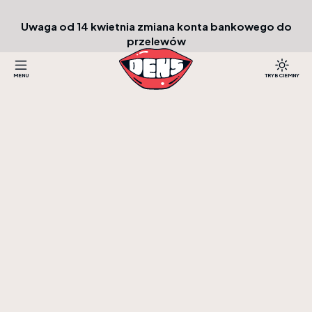
Uwaga od 14 kwietnia zmiana konta bankowego do
przelewów
Specjalistyczne Centrum
Zadzwoń:
+48 713 447 833
Stomatologiczne DENS
MENU
TRYB CIEMNY