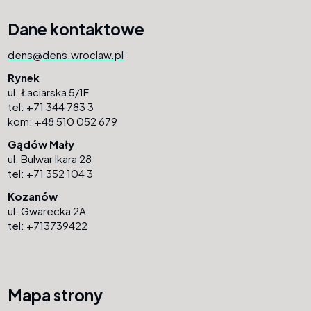
Dane kontaktowe
dens@dens.wroclaw.pl
Rynek
ul. Łaciarska 5/1F
tel: +71 344 783 3
kom: +48 510 052 679
Gądów Mały
ul. Bulwar Ikara 28
tel: +71 352 104 3
Kozanów
ul. Gwarecka 2A
tel: +713739422
Mapa strony