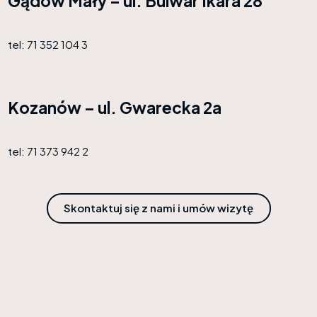
Gądów Mały – ul. Bulwar Ikara 28
tel: 71 352 104 3
Kozanów – ul. Gwarecka 2a
tel: 71 373 942 2
Skontaktuj się z nami i umów wizytę