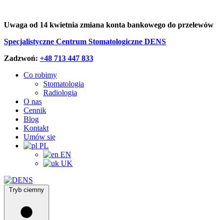
Uwaga od 14 kwietnia zmiana konta bankowego do przelewów
Specjalistyczne Centrum Stomatologiczne DENS
Zadzwoń:
+48 713 447 833
Co robimy
Stomatologia
Radiologia
O nas
Cennik
Blog
Kontakt
Umów się
PL
EN
UK
Tryb ciemny