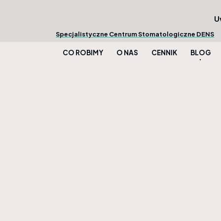
U
Specjalistyczne Centrum Stomatologiczne DENS
CO ROBIMY
O NAS
CENNIK
BLOG