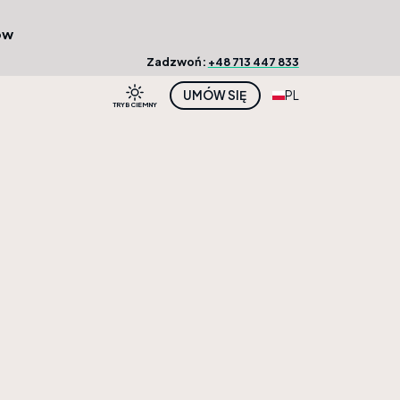
ów
Zadzwoń:
+48 713 447 833
UMÓW SIĘ
PL
TRYB CIEMNY